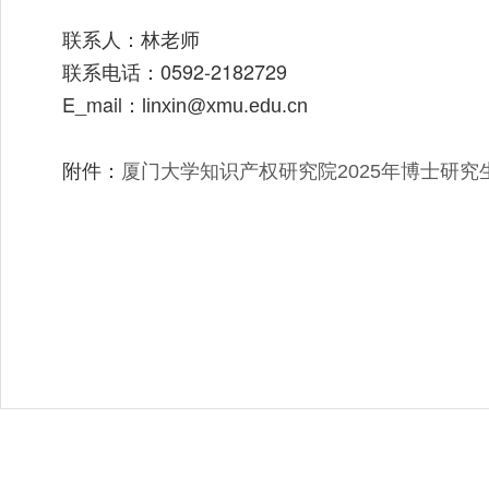
联系人：林老师
联系电话：0592-2182729
E_mail：
linxin@xmu.edu.cn
附件：
厦门大学知识产权研究院2025年博士研