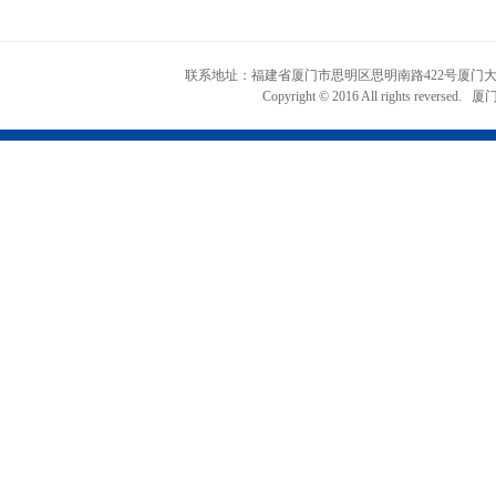
联系地址：福建省厦门市思明区思明南路422号厦门大学知识产权
Copyright © 2016 All rights r