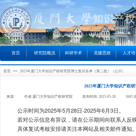
首页
研究院概况
科研学术
党建思政
人才培
首页
>>
2025年厦门大学知识产权研究院博士复试名单（第二批）（公示）
2025年厦门大学知识产权
来源:
|
作者:
厦门大学知识产权研究院
|
发布时间:
2025-05-28
|
1605
公示时间为2025年5月28日-2025年6月3日。
若对公示信息有异议，请在公示期间向联系人反
具体复试考核安排请关注本网站及相关邮件通知