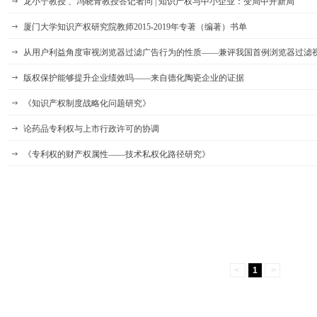
龙小宁教授 、冯晓青教授答记者问 | 知识产权与中小企业：变局中开新局
厦门大学知识产权研究院教师2015-2019年专著（编著）书单
从用户利益角度审视浏览器过滤广告行为的性质——兼评我国首例浏览器过滤
版权保护能够提升企业绩效吗——来自德化陶瓷企业的证据
《知识产权制度战略化问题研究》
论药品专利权与上市行政许可的协调
《专利权的财产权属性——技术私权化路径研究》
<
1
>