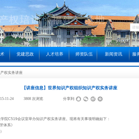
术
党建思政
人才培养
师资队伍
新闻资讯
服
识产权实务讲座
【讲座信息】世界知识产权组织知识产权实务讲座
15-11-24
|
3808
次浏览
|
|
分享到:
法学院
C519会议室
举办知识产权实务
讲座
。现将有关事项明确如下：
牙体系》
）