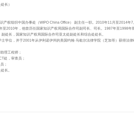
处处长
）
知识产权组织中国办事处（
WIPO China Office
）
副主任一职。
2010
年
11
月至
2014
年
7
年至2010年，他曾历任国家知识产权局国际合作司副司长、司长。1987年至199
、副处长，国家知识产权局国际合作司亚太处副处长和综合处处长。
学士学位，并于
2001
年从伊利诺伊州的美国约翰
·
马歇尔法律学院（芝加哥）获得法律
处，助理工程师；
PCT处，审查员；
查员；
文处处长。