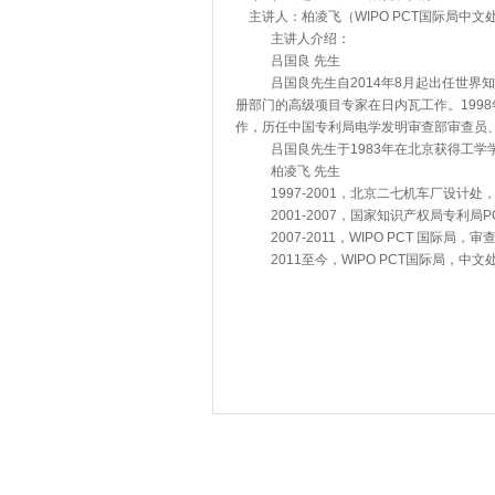
主讲人：
柏凌飞（WIPO PCT
国际局中文
主讲人介绍：
吕国良
先生
吕国良
先生
自2014年8月起出任世界
册部门的高级项目专家在日内瓦工作。
1998
作，历任中国专利局电学发明审查部审查员
吕国良先生于
1983
年在北京获得工学
柏凌飞
先生
1997-2001，北京二七机车厂设计
2001-2007，国家知识产权局专利局
2007-2011，WIPO PCT 国际局，审
2011至今，WIPO PCT国际局，中