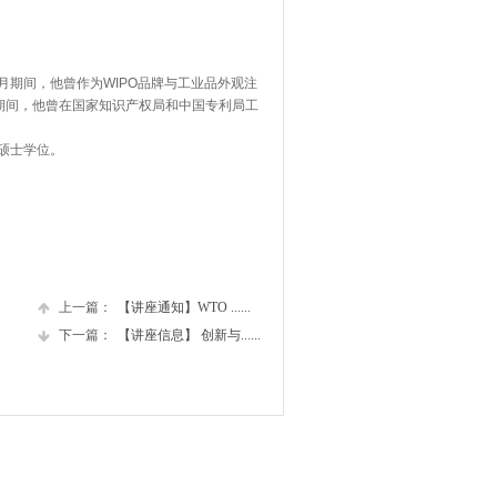
月期间，他曾作为
WIPO
品牌与工业品外观注
8年期间，他曾在国家知识产权局和中国专利局工
硕士学位。
上一篇：
【讲座通知】WTO ......
下一篇：
【讲座信息】 创新与......