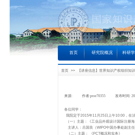
首页
研究院概况
科研学
首页
>>
【讲座信息】世界知识产权组织知
来源:
|
作者:
proe70355
|
发布时间:
20
各位同学
：
我院
定于2015年11月2
5
日
上午
10:00，
在
（一）主题
：
《工业品外观设计国际注册海
主讲人：
吕国良（WIPO中国办事处副主任
（二）主题：
《
PCT概况和实务》