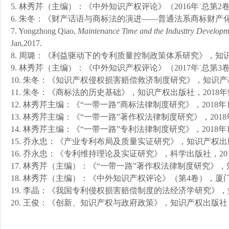
5.
林秀芹（主编）：《中外知识产权评论》（
2016年
˙总第2
6.
朱冬：《财产话语与商标法的演进
——普通法系商标财产化
7.
Yongzhong Qiao,
Maintenance Time and the Industtry Developme
Jan
,
2017
.
8.
周璐：《利益驱动下的专利质量控制政策体系研究》，知
9.
林秀芹（主编）：《中外知识产权评论》（
2017年
˙
总第
3
10.
朱冬
：《知识产权侵权损害赔偿救济制度研究》，知识产
11.
朱冬：《
商标法的历史基础
》，知识产权出版社，
2018
12.
林秀芹主编：《
“一带一路”
商标法律制度研究》，
2018
13.
林秀芹主编：《
“一带一路”
著作权法律制度研究》，
201
14.
林秀芹主编：《
“一带一路”
专利法律制度研究》，
2018
15.
乔永忠：《产业专利布局及质量实证研究》，知识产权出
16.
乔永忠：《专利维持理论及实证研究》，科学出版社，
2
17.
林秀芹（主编）：《
“一带一路”著作权法律制度研究》，知
18.
林秀芹（主编）：
《中外知识产权评论》
（
第
4卷
）
，
厦
19.
李晶
：《
我国专利侵权损害赔偿制度的法经济学研究
》，
20.
王俊：《创新、知识产权与政府政策》，
知识产权出版社