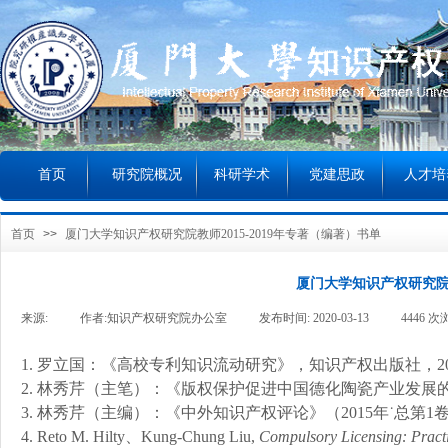
首页
研究院概况
科研学术
党建思政
人才培
首页
>>
厦门大学知识产权研究院教师2015-2019年专著（编著）书单
厦门大学知识产权研究院教
来源:
|
作者:
知识产权研究院办公室
|
发布时间:
2020-03-13
|
4446
次
1.
罗
立国：《高校专利知识流动研究》，知识产权出版社，
2
2.
林秀芹（主笔）：《版权保护促进中国德化陶瓷产业发展
3.
林秀芹（主编）：《中外知识产权评论》（
2015年
˙总第1
4.
Reto M. Hilty
、
Kung-Chung Liu
,
Compulsory Licensing: Pract